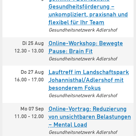
Gesundheitsförderung –
unkompliziert, praxisnah und
flexibel für Ihr Team
Gesundheitsnetzwerk Adlershof
Online-Workshop: Bewegte
Di 25 Aug
12.30
-
13.00
Pause: Brain Fit
Gesundheitsnetzwerk Adlershof
Lauftreff im Landschaftspark
Do 27 Aug
16.00
-
17.00
Johannisthal/Adlershof mit
besonderem Fokus
Gesundheitsnetzwerk Adlershof
Online-Vortrag: Reduzierung
Mo 07 Sep
11.00
-
12.00
von unsichtbaren Belastungen
– Mental Load
Gesundheitsnetzwerk Adlershof