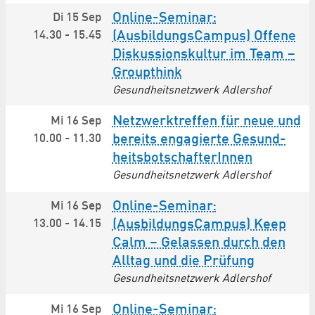
Online-Seminar:
Di 15 Sep
14.30
-
15.45
(AusbildungsCampus) Offene
Diskussionskultur im Team –
Groupthink
Gesundheitsnetzwerk Adlershof
Netzwerktreffen für neue und
Mi 16 Sep
10.00
-
11.30
bereits engagierte Gesund­
heits­botschafterInnen
Gesundheitsnetzwerk Adlershof
Online-Seminar:
Mi 16 Sep
13.00
-
14.15
(AusbildungsCampus) Keep
Calm – Gelassen durch den
Alltag und die Prüfung
Gesundheitsnetzwerk Adlershof
Online-Seminar:
Mi 16 Sep