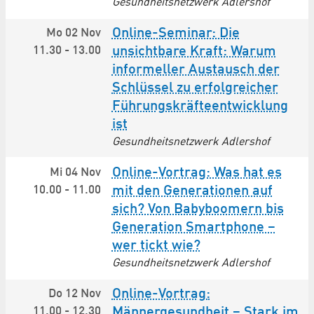
Gesundheitsnetzwerk Adlershof
Online-Seminar: Die
Mo 02 Nov
11.30
-
13.00
unsichtbare Kraft: Warum
informeller Austausch der
Schlüssel zu erfolgreicher
Führungs­kräfte­entwicklung
ist
Gesundheitsnetzwerk Adlershof
Online-Vortrag: Was hat es
Mi 04 Nov
10.00
-
11.00
mit den Generationen auf
sich? Von Babyboomern bis
Generation Smartphone –
wer tickt wie?
Gesundheitsnetzwerk Adlershof
Online-Vortrag:
Do 12 Nov
11.00
-
12.30
Männergesundheit – Stark im