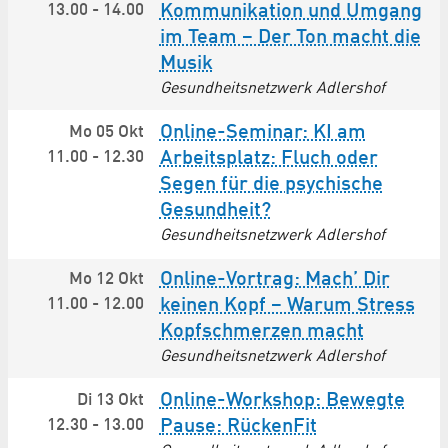
13.00
-
14.00
Kommunikation und Umgang
im Team – Der Ton macht die
Musik
Gesundheitsnetzwerk Adlershof
Online-Seminar: KI am
Mo 05 Okt
11.00
-
12.30
Arbeitsplatz: Fluch oder
Segen für die psychische
Gesundheit?
Gesundheitsnetzwerk Adlershof
Online-Vortrag: Mach’ Dir
Mo 12 Okt
11.00
-
12.00
keinen Kopf – Warum Stress
Kopfschmerzen macht
Gesundheitsnetzwerk Adlershof
Online-Workshop: Bewegte
Di 13 Okt
12.30
-
13.00
Pause: RückenFit