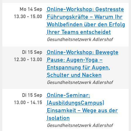
Online-Workshop: Gestresste
Mo 14 Sep
13.30
-
15.00
Führungskräfte – Warum Ihr
Wohlbefinden über den Erfolg
Ihrer Teams entscheidet
Gesundheitsnetzwerk Adlershof
Online-Workshop: Bewegte
Di 15 Sep
12.30
-
13.00
Pause: Augen-Yoga –
Entspannung für Augen,
Schulter und Nacken
Gesundheitsnetzwerk Adlershof
Online-Seminar:
Di 15 Sep
13.00
-
14.15
(AusbildungsCampus)
Einsamkeit – Wege aus der
Isolation
Gesundheitsnetzwerk Adlershof