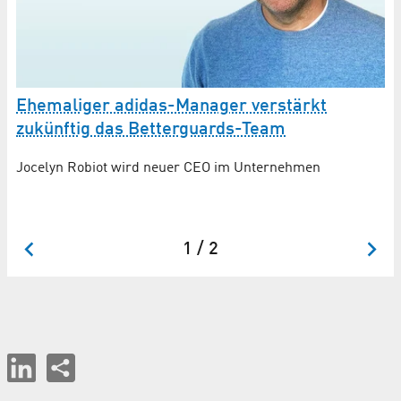
Ehemaliger adidas-Manager verstärkt
M
zukünftig das Betterguards-Team
S
Jocelyn Robiot wird neuer CEO im Unternehmen
Me
IC
ei
ei
1 / 2