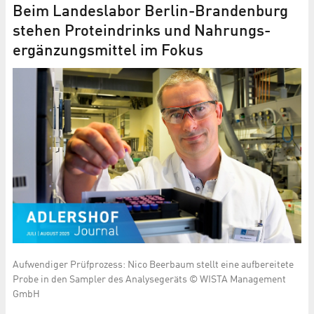
Beim Landeslabor Berlin-Brandenburg
stehen Proteindrinks und Nahrungs­
ergänzungs­mittel im Fokus
in
Aufwendiger Prüfprozess: Nico Beerbaum stellt eine aufbereitete
Er
Probe in den Sampler des Analysegeräts © WISTA Management
de
GmbH
Br