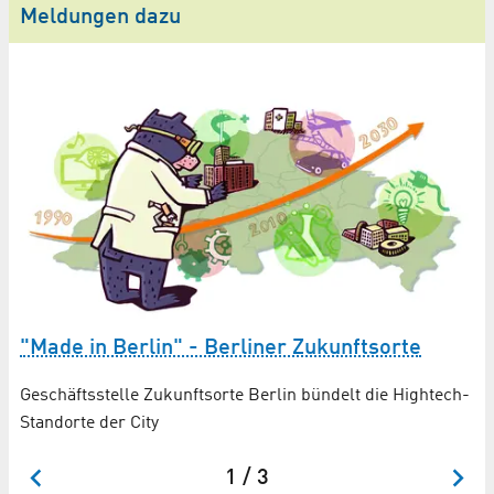
Meldungen dazu
"Made in Berlin" - Berliner Zukunftsorte
S
Geschäftsstelle Zukunftsorte Berlin bündelt die Hightech-
Wi
Standorte der City
Ar
1 / 3