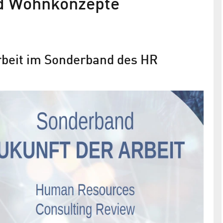
nd Wohnkonzepte
Innovationsachse Berlin—Lausitz
Mit neuen Arbeitsformen und den Vorteilen eines
Innovationskorridors beschäftigen sich der
rbeit im Sonderband des HR
österreichische Rundfunk Ö1 und die Berliner
Dialoge, der Podcast der Stiftung Zukunft Berlin
r
ilotprojekt
 IHK-