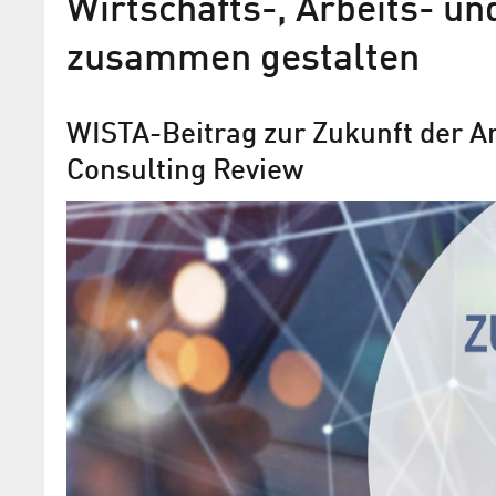
Wirtschafts-, Arbeits- u
zusammen gestalten
WISTA-Beitrag zur Zukunft der A
Consulting Review
„Nur gemeinsam können wi
wachsen“
WISTA-Chef Roland Sillmann über das P
Innovationsachse Adlershof–Lübben im
Magazin „Berliner Wirtschaft“