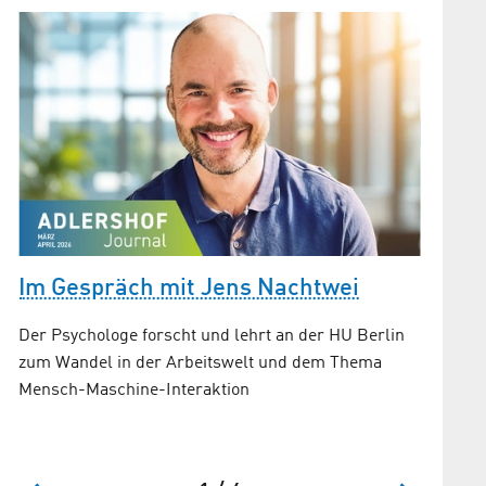
Im Gespräch mit Jens Nachtwei
Innov
„Inno
Der Psychologe forscht und lehrt an der HU Berlin
Lausi
zum Wandel in der Arbeitswelt und dem Thema
Mensch-Maschine-Interaktion
Umfrage 
Brande