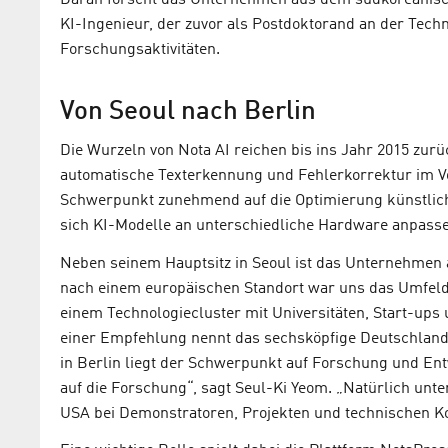
Daran forscht das Unternehmen aus dem südkoreanisc
KI-Ingenieur, der zuvor als Postdoktorand an der Technis
Forschungsaktivitäten.
Von Seoul nach Berlin
Die Wurzeln von Nota AI reichen bis ins Jahr 2015 zur
automatische Texterkennung und Fehlerkorrektur im Vo
Schwerpunkt zunehmend auf die Optimierung künstlicher
sich KI-Modelle an unterschiedliche Hardware anpassen
Neben seinem Hauptsitz in Seoul ist das Unternehmen a
nach einem europäischen Standort war uns das Umfeld s
einem Technologiecluster mit Universitäten, Start-ups
einer Empfehlung nennt das sechsköpfige Deutschland
in Berlin liegt der Schwerpunkt auf Forschung und Ent
auf die Forschung“, sagt Seul-Ki Yeom. „Natürlich unt
USA bei Demonstratoren, Projekten und technischen K