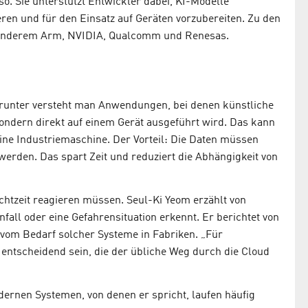
so. Sie unterstützt Entwickler dabei, KI-Modelle
ren und für den Einsatz auf Geräten vorzubereiten. Zu den
 anderem Arm, NVIDIA, Qualcomm und Renesas.
 Darunter versteht man Anwendungen, bei denen künstliche
sondern direkt auf einem Gerät ausgeführt wird. Das kann
ine Industriemaschine. Der Vorteil: Die Daten müssen
 werden. Das spart Zeit und reduziert die Abhängigkeit von
htzeit reagieren müssen. Seul-Ki Yeom erzählt von
all oder eine Gefahrensituation erkennt. Er berichtet von
vom Bedarf solcher Systeme in Fabriken. „Für
entscheidend sein, die der übliche Weg durch die Cloud
odernen Systemen, von denen er spricht, laufen häufig