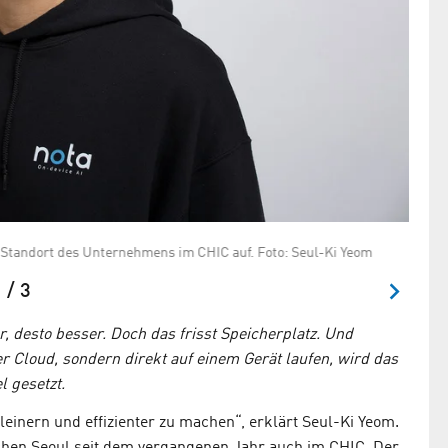
n Standort des Unternehmens im CHIC auf. Foto: Seul-Ki Yeom
Der C
 / 3
, desto besser. Doch das frisst Speicherplatz. Und
der Cloud, sondern direkt auf einem Gerät laufen, wird das
l gesetzt.
leinern und effizienter zu machen“, erklärt Seul-Ki Yeom.