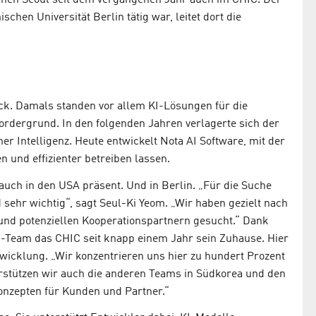
hen Seoul seit dem vergangenen Jahr auch im CHIC. Der
chen Universität Berlin tätig war, leitet dort die
ück. Damals standen vor allem KI-Lösungen für die
rdergrund. In den folgenden Jahren verlagerte sich der
 Intelligenz. Heute entwickelt Nota AI Software, mit der
 und effizienter betreiben lassen.
uch in den USA präsent. Und in Berlin. „Für die Suche
ehr wichtig“, sagt Seul-Ki Yeom. „Wir haben gezielt nach
 und potenziellen Kooperationspartnern gesucht.“ Dank
-Team das CHIC seit knapp einem Jahr sein Zuhause. Hier
wicklung. „Wir konzentrieren uns hier zu hundert Prozent
erstützen wir auch die anderen Teams in Südkorea und den
onzepten für Kunden und Partner.“