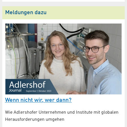
Meldungen dazu
19
Wenn nicht wir, wer dann?
A
Wie Adlershofer Unternehmen und Institute mit globalen
Te
Herausforderungen umgehen
zu