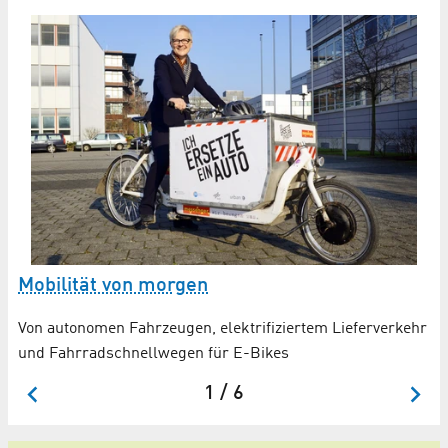
E
B
DL
be
Mobilität von morgen
Von autonomen Fahrzeugen, elektrifiziertem Lieferverkehr
und Fahrradschnellwegen für E-Bikes
1 / 6