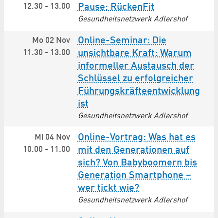
12.30
-
13.00
Pause: RückenFit
Gesundheitsnetzwerk Adlershof
Online-Seminar: Die
Mo 02 Nov
11.30
-
13.00
unsichtbare Kraft: Warum
informeller Austausch der
Schlüssel zu erfolgreicher
Führungs­kräfte­entwicklung
ist
Gesundheitsnetzwerk Adlershof
Online-Vortrag: Was hat es
Mi 04 Nov
10.00
-
11.00
mit den Generationen auf
sich? Von Babyboomern bis
Generation Smartphone –
wer tickt wie?
Gesundheitsnetzwerk Adlershof