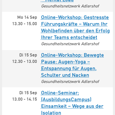
Gesundheitsnetzwerk Adlershof
Online-Workshop: Gestresste
Mo 14 Sep
13.30
-
15.00
Führungskräfte – Warum Ihr
Wohlbefinden über den Erfolg
Ihrer Teams entscheidet
Gesundheitsnetzwerk Adlershof
Online-Workshop: Bewegte
Di 15 Sep
12.30
-
13.00
Pause: Augen-Yoga –
Entspannung für Augen,
Schulter und Nacken
Gesundheitsnetzwerk Adlershof
Online-Seminar:
Di 15 Sep
13.00
-
14.15
(AusbildungsCampus)
Einsamkeit – Wege aus der
Isolation