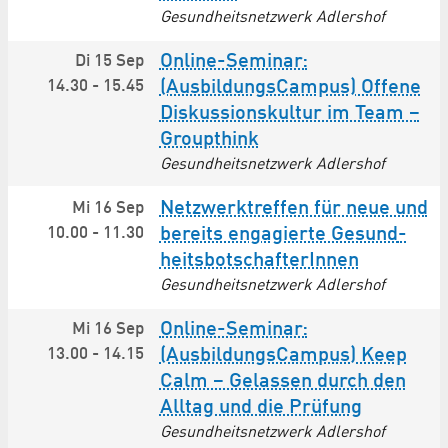
Gesundheitsnetzwerk Adlershof
Online-Seminar:
Di 15 Sep
14.30
-
15.45
(AusbildungsCampus) Offene
Diskussionskultur im Team –
Groupthink
Gesundheitsnetzwerk Adlershof
Netzwerktreffen für neue und
Mi 16 Sep
10.00
-
11.30
bereits engagierte Gesund­
heits­botschafterInnen
Gesundheitsnetzwerk Adlershof
Online-Seminar:
Mi 16 Sep
13.00
-
14.15
(AusbildungsCampus) Keep
Calm – Gelassen durch den
Alltag und die Prüfung
Gesundheitsnetzwerk Adlershof