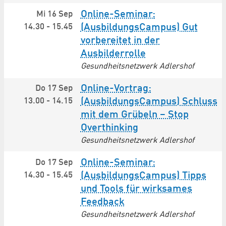
Online-Seminar:
Mi 16 Sep
14.30
-
15.45
(AusbildungsCampus) Gut
vorbereitet in der
Ausbilderrolle
Gesundheitsnetzwerk Adlershof
Online-Vortrag:
Do 17 Sep
13.00
-
14.15
(AusbildungsCampus) Schluss
mit dem Grübeln – Stop
Overthinking
Gesundheitsnetzwerk Adlershof
Online-Seminar:
Do 17 Sep
14.30
-
15.45
(AusbildungsCampus) Tipps
und Tools für wirksames
Feedback
Gesundheitsnetzwerk Adlershof