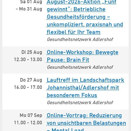
August-2026-Aktion „Fünf
Sa 01 Aug
-
Mo 31 Aug
gewinnt“: Betriebliche
Gesundheitsförderung –
unkompliziert, praxisnah und
flexibel für Ihr Team
Gesundheitsnetzwerk Adlershof
Online-Workshop: Bewegte
Di 25 Aug
12.30
-
13.00
Pause: Brain Fit
Gesundheitsnetzwerk Adlershof
Lauftreff im Landschaftspark
Do 27 Aug
16.00
-
17.00
Johannisthal/Adlershof mit
besonderem Fokus
Gesundheitsnetzwerk Adlershof
Online-Vortrag: Reduzierung
Mo 07 Sep
11.00
-
12.00
von unsichtbaren Belastungen
– Mental Load