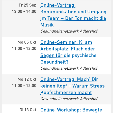
Online-Vortrag:
Fr 25 Sep
13.00
-
14.00
Kommunikation und Umgang
im Team – Der Ton macht die
Musik
Gesundheitsnetzwerk Adlershof
Online-Seminar: KI am
Mo 05 Okt
11.00
-
12.30
Arbeitsplatz: Fluch oder
Segen für die psychische
Gesundheit?
Gesundheitsnetzwerk Adlershof
Online-Vortrag: Mach’ Dir
Mo 12 Okt
11.00
-
12.00
keinen Kopf – Warum Stress
Kopfschmerzen macht
Gesundheitsnetzwerk Adlershof
Online-Workshop: Bewegte
Di 13 Okt