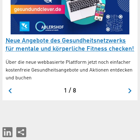
Neue Angebote des Gesundheitsnetzwerks
R
für mentale und körperliche Fitness checken!
m
Über die neue webbasierte Plattform jetzt noch einfacher
„W
kostenfreie Gesundheitsangebote und Aktionen entdecken
im
und buchen
1 / 8